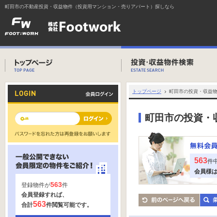
町田市の不動産投資・収益物件（投資用マンション・売りアパート）探しなら
トップページ
町田市の投資・収益
町田市の投資・
563
件
会員様
563
登録物件が
件
会員登録すれば、
563
合計
件閲覧可能です。