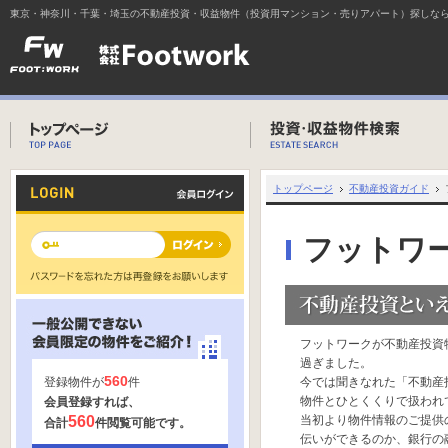
東京・神奈川・千葉・埼玉の不動産投資・収益物件（投資用マンション・売りアパート）探しな
トップページ
不動産投資ガイド
フットワ
フットワークが不動産投資
過ぎました。
560
登録物件が
件
今では聞きなれた「不動産
物件とひとくくりで扱われ
会員登録すれば、
560
当初より物件情報のご提供
合計
件閲覧可能です。
伝いができるのか、銀行の