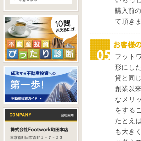
購入前
て頂き
フット
形にし
貸と同
創業以
なメリ
をする
たとえ
も大き
東京都町田市森野１－７－２３