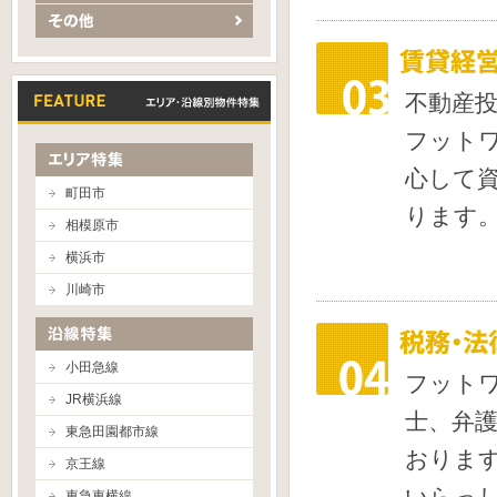
不動産
フット
心して
町田市
ります
相模原市
横浜市
川崎市
小田急線
フット
JR横浜線
士、弁
東急田園都市線
おりま
京王線
いらっ
東急東横線