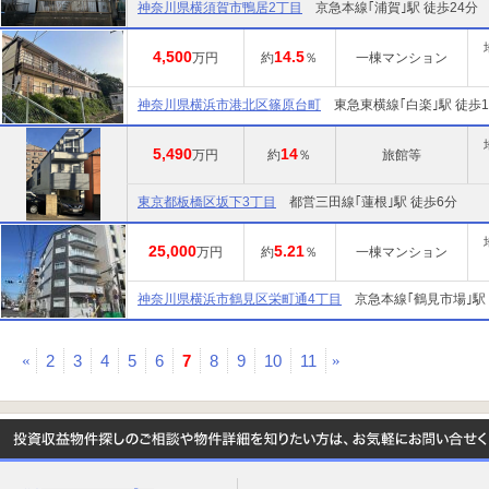
神奈川県横須賀市鴨居2丁目
京急本線｢浦賀｣駅 徒歩24分
4,500
14.5
万円
約
％
一棟マンション
神奈川県横浜市港北区篠原台町
東急東横線｢白楽｣駅 徒歩1
5,490
14
万円
約
％
旅館等
東京都板橋区坂下3丁目
都営三田線｢蓮根｣駅 徒歩6分
25,000
5.21
万円
約
％
一棟マンション
神奈川県横浜市鶴見区栄町通4丁目
京急本線｢鶴見市場｣駅 
«
2
3
4
5
6
7
8
9
10
11
»