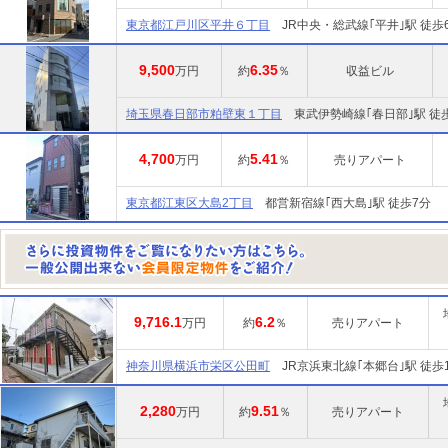
東京都江戸川区平井６丁目
JR中央・総武線｢平井｣駅 徒歩
9,500
6.35
万円
約
％
収益ビル
埼玉県春日部市粕壁東１丁目
東武伊勢崎線｢春日部｣駅 徒
4,700
5.41
万円
約
％
売りアパート
東京都江東区大島2丁目
都営新宿線｢西大島｣駅 徒歩7分
9,716.1
6.2
万円
約
％
売りアパート
神奈川県横浜市栄区公田町
JR京浜東北線｢本郷台｣駅 徒歩
2,280
9.51
万円
約
％
売りアパート