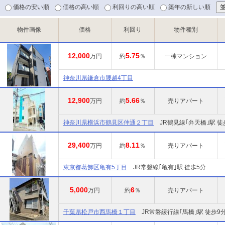
価格の安い順
価格の高い順
利回りの高い順
築年の新しい順
物件画像
価格
利回り
物件種別
12,000
5.75
万円
約
％
一棟マンション
神奈川県鎌倉市腰越4丁目
12,900
5.66
万円
約
％
売りアパート
神奈川県横浜市鶴見区仲通２丁目
JR鶴見線｢弁天橋｣駅 徒
29,400
8.11
万円
約
％
売りアパート
東京都葛飾区亀有5丁目
JR常磐線｢亀有｣駅 徒歩5分
5,000
6
万円
約
％
売りアパート
千葉県松戸市西馬橋１丁目
JR常磐緩行線｢馬橋｣駅 徒歩9