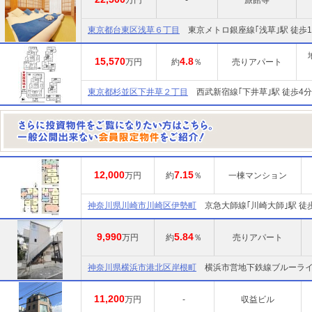
万円
-
旅館等
東京都台東区浅草６丁目
東京メトロ銀座線｢浅草｣駅 徒歩1
15,570
4.8
万円
約
％
売りアパート
東京都杉並区下井草２丁目
西武新宿線｢下井草｣駅 徒歩4分
12,000
7.15
万円
約
％
一棟マンション
神奈川県川崎市川崎区伊勢町
京急大師線｢川崎大師｣駅 徒
9,990
5.84
万円
約
％
売りアパート
神奈川県横浜市港北区岸根町
横浜市営地下鉄線ブルーライン
11,200
万円
-
収益ビル