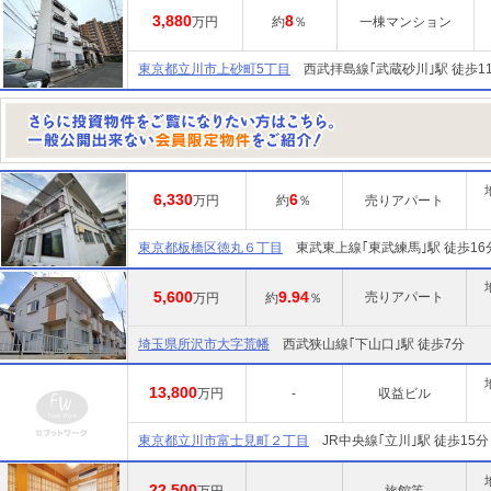
3,880
8
万円
約
％
一棟マンション
東京都立川市上砂町5丁目
西武拝島線｢武蔵砂川｣駅 徒歩1
6,330
6
万円
約
％
売りアパート
東京都板橋区徳丸６丁目
東武東上線｢東武練馬｣駅 徒歩16
5,600
9.94
売りアパート
万円
約
％
埼玉県所沢市大字荒幡
西武狭山線｢下山口｣駅 徒歩7分
13,800
万円
-
収益ビル
東京都立川市富士見町２丁目
JR中央線｢立川｣駅 徒歩15分
22,500