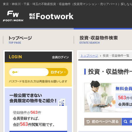
東京・神奈川・千葉・埼玉の不動産投資・収益物件（投資用マンション・売りアパート）探しな
トップページ
投資・収益物件一覧
投資・収益物件
563
件
会員様
563
登録物件が
件
会員登録すれば、
563
合計
件閲覧可能です。