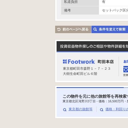
私道負担
有
備考
セットバック区分
東京都町田市森野１－７－２３
大樹生命町田ビル６階
この物件を元に他の旅館等を再検索
東京都北区滝野川3丁目 - 価格：
16,500
万円・
東京都の旅館等
価格・利回り