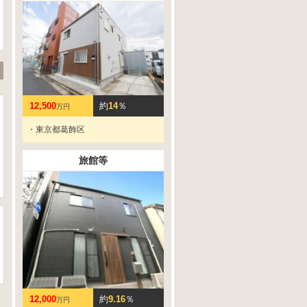
12,500
約
14
％
万円
・東京都葛飾区
旅館等
12,000
約
9.16
％
万円