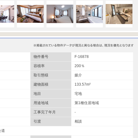
物件番号
F-16878
容積率
200％
取引態様
媒介
建物面積
133.57m²
地目
宅地
用途地域
第1種住居地域
工事完了年月
-
引渡
相談
公道