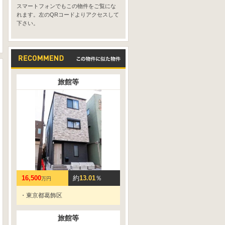
スマートフォンでもこの物件をご覧にな
れます。左のQRコードよりアクセスして
下さい。
旅館等
16,500
約
13.01
％
万円
・東京都葛飾区
旅館等