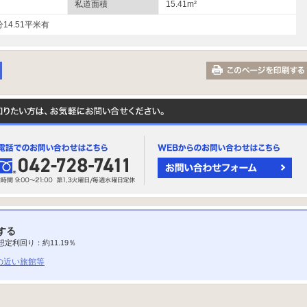
私道面積
15.41m²
14.51平米有
する
想定利回り：約
11.19
％
の近い旅館等