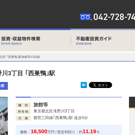
北区 ｢西巣鴨｣駅旅館等の詳細
野川3丁目 ｢西巣鴨｣駅
旅館等
東京都北区滝野川3丁目
都営三田線｢西巣鴨｣駅 徒歩5分
16,500
11.19
価格：
万円 / 想定利回り：約
％