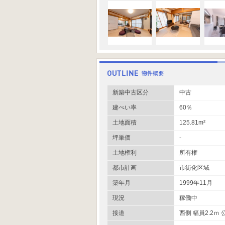
新築中古区分
中古
建ぺい率
60％
土地面積
125.81m²
坪単価
-
土地権利
所有権
都市計画
市街化区域
築年月
1999年11月
現況
稼働中
接道
西側 幅員2.2ｍ 