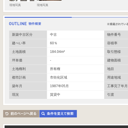
現地写真
現地写真
新築中古区分
中古
物件番号
建ぺい率
60％
容積率
土地面積
184.04m²
取引態様
坪単価
-
建物面積
土地権利
所有権
地目
都市計画
市街化区域
用途地域
築年月
1987年05月
工事完了年月
現況
賃貸中
引渡