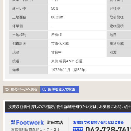
建ぺい率
50％
容積率
土地面積
86.23m²
取引態様
坪単価
-
建物面積
土地権利
所有権
地目
都市計画
市街化区域
用途地域
現況
賃貸中
引渡
接道
東側 幅員4.5ｍ 公道
備考
1972年11月（築53年）
東京都町田市森野１－７－２３