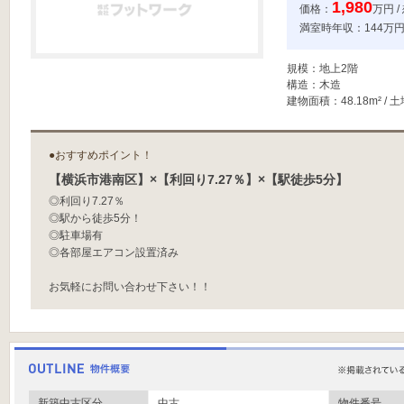
1,980
価格：
万円 
満室時年収：144万円 
規模：地上2階
構造：木造
建物面積：48.18m² / 土
●おすすめポイント！
【横浜市港南区】×【利回り7.27％】×【駅徒歩5分】
◎利回り7.27％
◎駅から徒歩5分！
◎駐車場有
◎各部屋エアコン設置済み
お気軽にお問い合わせ下さい！！
新築中古区分
中古
物件番号