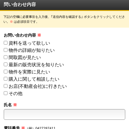
問い合わせ内容
下記の空欄に必要事項を入力後、｢送信内容を確認する｣
ボタン
をクリックしてくださ
い。
※
は必須項目です。
お問い合わせ内容
資料を送って欲しい
物件の詳細が知りたい
間取図が見たい
最新の販売状況を知りたい
物件を実際に見たい
購入に関して相談したい
お店(不動産会社)に行きたい
その他
氏名
電話番号
（例）0427287411