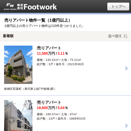
トップへ
売りアパート物件一覧（1億円以上）
1億円以上の売りアパート物件は110件見つかりました。
売りアパート
11,580
万円 /
3.11
％
建物：130.41m² / 土地：75.21m²
総戸数：3戸 / 築年月：2021年08月
板橋区双葉町（東武東上線｢中板橋｣駅）
売りアパート
18,900
万円 /
5.04
％
建物：199.57m² / 土地：97m²
総戸数：13戸 / 築年月：1989年03月