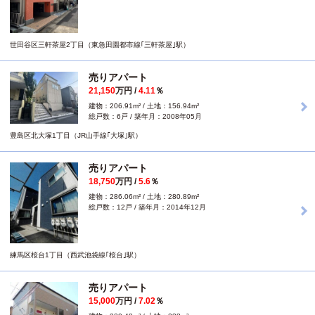
世田谷区三軒茶屋2丁目（東急田園都市線｢三軒茶屋｣駅）
売りアパート
21,150
万円 /
4.11
％
建物：206.91m² / 土地：156.94m²
総戸数：6戸 / 築年月：2008年05月
豊島区北大塚1丁目（JR山手線｢大塚｣駅）
売りアパート
18,750
万円 /
5.6
％
建物：286.06m² / 土地：280.89m²
総戸数：12戸 / 築年月：2014年12月
練馬区桜台1丁目（西武池袋線｢桜台｣駅）
売りアパート
15,000
万円 /
7.02
％