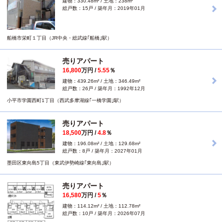
建物：330.48m² / 土地：238m²
総戸数：15戸 / 築年月：2019年01月
船橋市栄町１丁目（JR中央・総武線｢船橋｣駅）
売りアパート
16,800
万円 /
5.55
％
建物：439.26m² / 土地：346.49m²
総戸数：26戸 / 築年月：1992年12月
小平市学園西町1丁目（西武多摩湖線｢一橋学園｣駅）
売りアパート
18,500
万円 /
4.8
％
建物：196.08m² / 土地：129.68m²
総戸数：8戸 / 築年月：2027年01月
墨田区東向島5丁目（東武伊勢崎線｢東向島｣駅）
売りアパート
16,580
万円 /
5
％
建物：114.12m² / 土地：112.78m²
総戸数：10戸 / 築年月：2026年07月